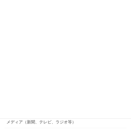
記事分類
和歌山電鐵
つくる会
竹林観察会
じゃがいも掘り
貴志川線まつり
貴志川線ニュース
南海電鉄
行政（国、県、市町村等）
メディア（新聞、テレビ、ラジオ等）