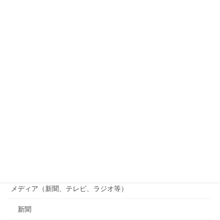
記事分類
和歌山電鐵
つくる会
竹林観察会
じゃがいも掘り
貴志川線まつり
貴志川線ニュース
南海電鉄
行政（国、県、市町村等）
メディア（新聞、テレビ、ラジオ等）
新聞