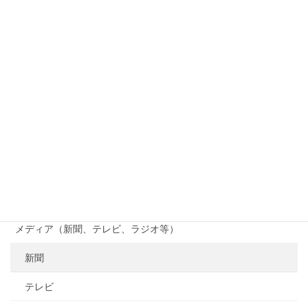
つくる会
竹林観察会
じゃがいも掘り
貴志川線まつり
貴志川線ニュース
南海電鉄
行政（国、県、市町村等）
メディア（新聞、テレビ、ラジオ等）
新聞
テレビ