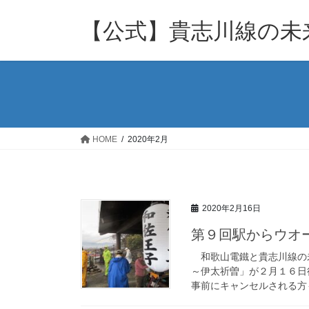
コ
ナ
ン
ビ
【公式】貴志川線の未来
テ
ゲ
ン
ー
ツ
シ
へ
ョ
ス
ン
キ
に
ッ
移
HOME
2020年2月
プ
動
2020年2月16日
第９回駅からウオ
和歌山電鐵と貴志川線の未
～伊太祈曽」が２月１６日
事前にキャンセルされる方も