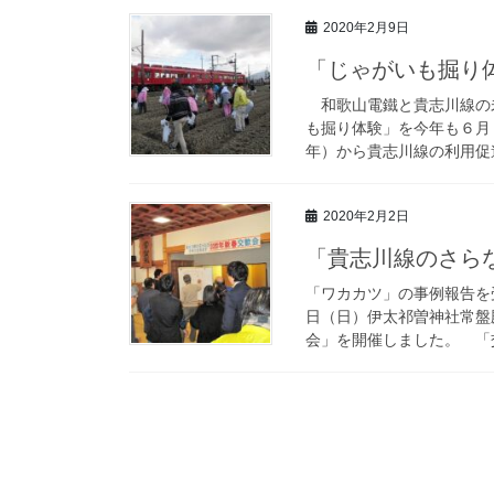
2020年2月9日
「じゃがいも掘り
和歌山電鐵と貴志川線の未
も掘り体験」を今年も６月６
年）から貴志川線の利用促進
2020年2月2日
「貴志川線のさらな
「ワカカツ」の事例報告を
日（日）伊太祁曽神社常盤
会」を開催しました。 「交