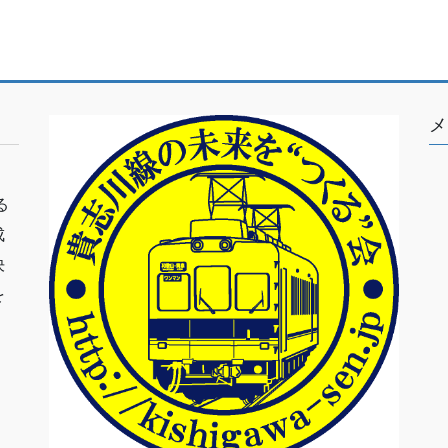
メ
る
成
決
を