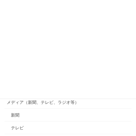
和歌山電鐵
つくる会
竹林観察会
じゃがいも掘り
貴志川線まつり
貴志川線ニュース
南海電鉄
行政（国、県、市町村等）
メディア（新聞、テレビ、ラジオ等）
新聞
テレビ