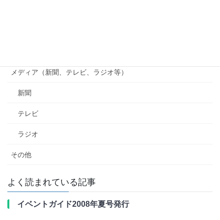
貴志川線ニュース
南海電鉄
行政（国、県、市町村等）
メディア（新聞、テレビ、ラジオ等）
新聞
テレビ
ラジオ
その他
よく読まれている記事
イベントガイド2008年夏号発行