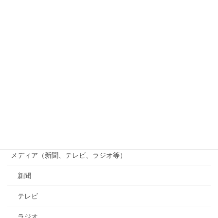
つくる会
竹林観察会
じゃがいも掘り
貴志川線まつり
貴志川線ニュース
南海電鉄
行政（国、県、市町村等）
メディア（新聞、テレビ、ラジオ等）
新聞
テレビ
ラジオ