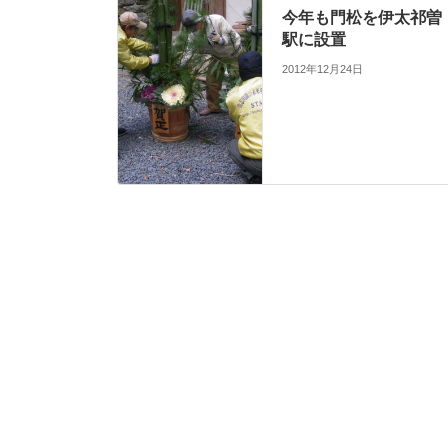
今年も門松を伊太祁曽
駅に設置
2012年12月24日