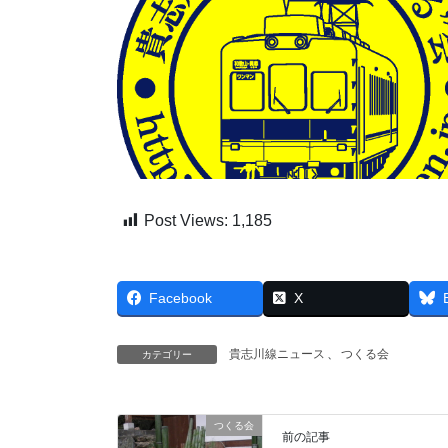
Post Views:
1,185
Facebook
X
貴志川線ニュース
、
つくる会
カテゴリー
つくる会
前の記事