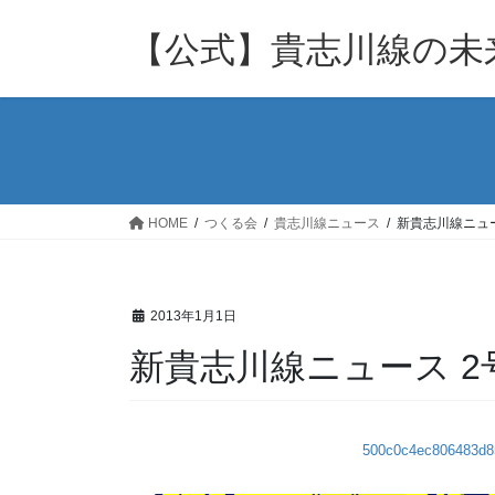
コ
ナ
ン
ビ
【公式】貴志川線の未来
テ
ゲ
ン
ー
ツ
シ
へ
ョ
ス
ン
キ
に
ッ
移
HOME
つくる会
貴志川線ニュース
新貴志川線ニュー
プ
動
2013年1月1日
新貴志川線ニュース 2
500c0c4ec806483d8