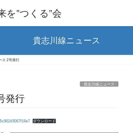
を”つくる”会
貴志川線ニュース
ス 2号発行
貴志川線ニュース
号発行
5c902d3067f16e7
ダウンロード