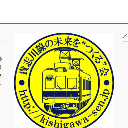
メ
る
成
決
を