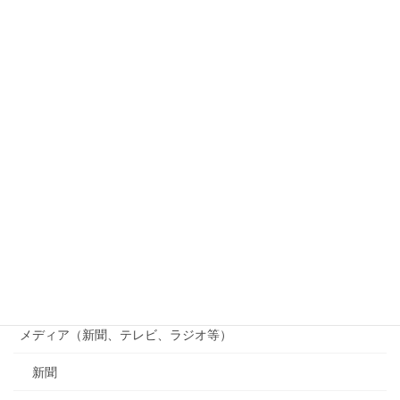
和歌山電鐵
つくる会
竹林観察会
じゃがいも掘り
貴志川線まつり
貴志川線ニュース
南海電鉄
行政（国、県、市町村等）
メディア（新聞、テレビ、ラジオ等）
新聞