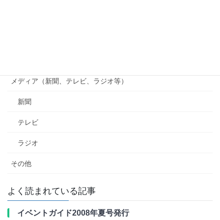
貴志川線ニュース
南海電鉄
行政（国、県、市町村等）
メディア（新聞、テレビ、ラジオ等）
新聞
テレビ
ラジオ
その他
よく読まれている記事
イベントガイド2008年夏号発行