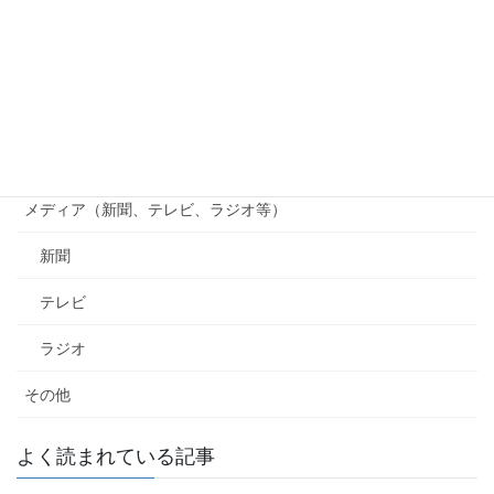
貴志川線まつり
貴志川線ニュース
南海電鉄
行政（国、県、市町村等）
メディア（新聞、テレビ、ラジオ等）
新聞
テレビ
ラジオ
その他
よく読まれている記事