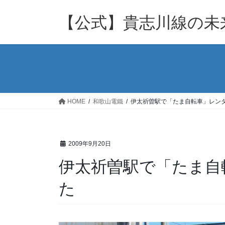
コ
ナ
ン
ビ
【公式】貴志川線の未来
テ
ゲ
ン
ー
ツ
シ
へ
ョ
ス
ン
キ
に
ッ
移
HOME
和歌山電鐵
伊太祈曽駅で「たま自転車」レン
プ
動
2009年9月20日
伊太祈曽駅で「たま自
た