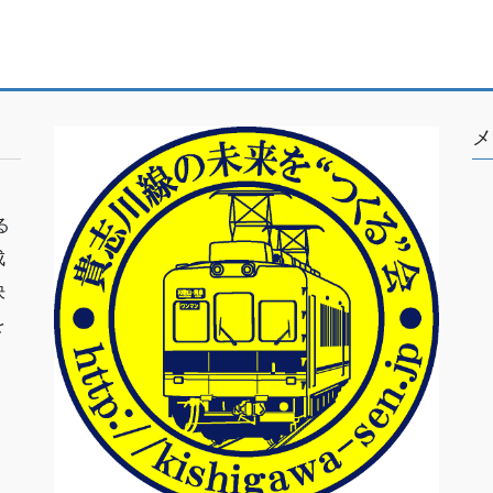
メ
る
成
決
を