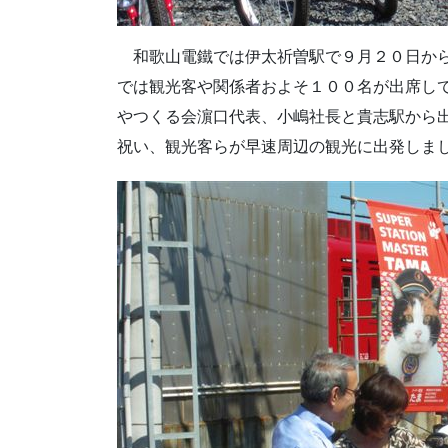
和歌山電鐵では伊太祈曽駅で９月２０日から
では観光客や関係者およそ１００名が出席し
やつくる会濵口代表、小嶋社長と貴志駅から
祝い、観光客らが早速周辺の観光に出発しま