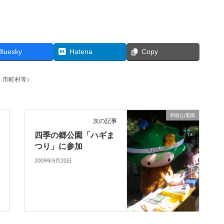
Bluesky
Hatena
Copy
、市町村等）
和歌山電鐵
次の記事
四季の郷公園「ハギま
つり」に参加
2009年9月20日