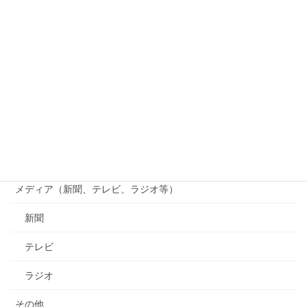
竹林観察会
じゃがいも掘り
貴志川線まつり
貴志川線ニュース
南海電鉄
行政（国、県、市町村等）
メディア（新聞、テレビ、ラジオ等）
新聞
テレビ
ラジオ
その他