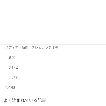
貴志川線まつり
貴志川線ニュース
南海電鉄
行政（国、県、市町村等）
メディア（新聞、テレビ、ラジオ等）
新聞
テレビ
ラジオ
その他
よく読まれている記事