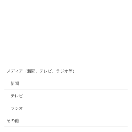
じゃがいも掘り
貴志川線まつり
貴志川線ニュース
南海電鉄
行政（国、県、市町村等）
メディア（新聞、テレビ、ラジオ等）
新聞
テレビ
ラジオ
その他