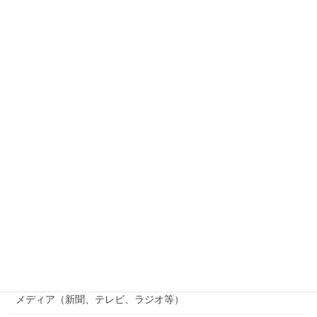
記事分類
和歌山電鐵
つくる会
竹林観察会
じゃがいも掘り
貴志川線まつり
貴志川線ニュース
南海電鉄
行政（国、県、市町村等）
メディア（新聞、テレビ、ラジオ等）