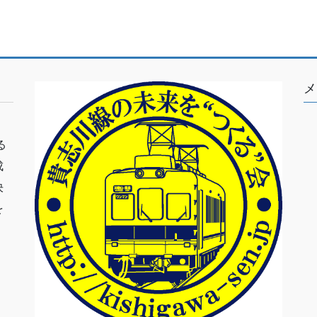
メ
る
成
決
を