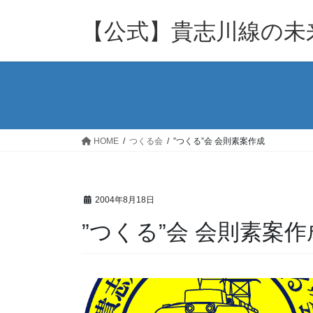
コ
ナ
ン
ビ
【公式】貴志川線の未来
テ
ゲ
ン
ー
ツ
シ
へ
ョ
ス
ン
キ
に
ッ
移
HOME
つくる会
”つくる”会 会則素案作成
プ
動
2004年8月18日
”つくる”会 会則素案作