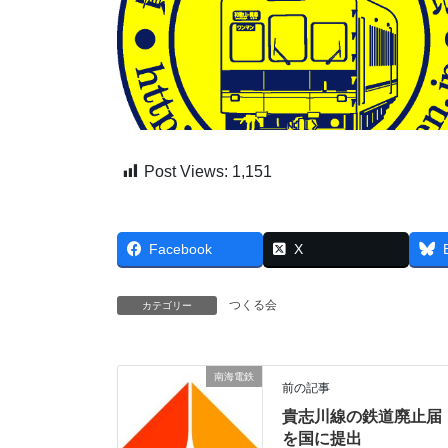
Post Views:
1,151
Facebook
X
つくる会
カテゴリー
南海電鉄
前の記事
貴志川線の鉄道廃止届
を国に提出