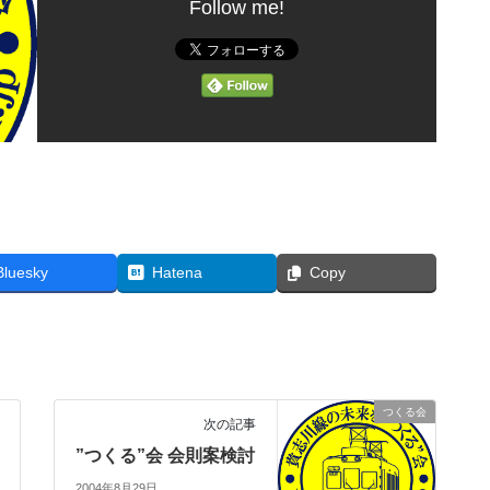
Follow me!
Bluesky
Hatena
Copy
つくる会
次の記事
”つくる”会 会則案検討
2004年8月29日