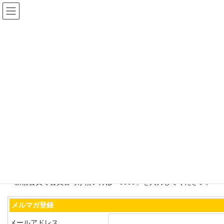
コ
ナ
【公式】貴志川線の未来を”つく
ン
ビ
る”会
テ
ゲ
ン
ー
ツ
シ
メールマガジン
へ
ョ
ス
ン
キ
に
HOME
貴志川線の未来を”つくる”会について
メールマガジン
ッ
移
プ
動
メールマガジン
会員の方にはメールマガジンを発行しています。イベントの案
内や、ボランティアスタッフの募集などの連絡をさせていただき
ます。登録は下記のフォームに必要事項を入力してください。
新規会員で会員番号が無い方は「9999」を入力してください。
メルマガ登録
メールアドレス